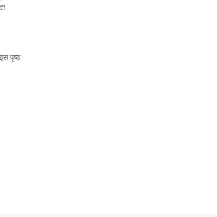
टा
स पृष्ठ