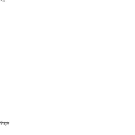
ं जो
मेदार