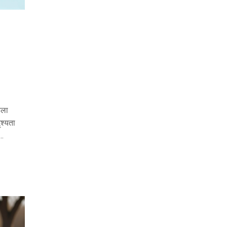
हला
श्यता