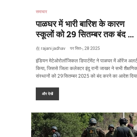
समाचार
पाळघर में भारी बारिश के कारण
स्कूलों को 29 सितम्बर तक बंद –
इम्ड ने जारी किया ऑरेंज अलर्ट
在
rajani jadhav
पर
सित॰, 28 2025
इंडियन मेटेओरोलॉजिकल डिपार्टमेंट ने पाळघर में ऑरेंज अलर्
किया, जिससे जिला कलेक्टर इंदु रानी जाखर ने सभी शैक्षणि
संस्थानों को 29 सितम्बर 2025 को बंद करने का आदेश दिय
छात्र छुट्टी पर, परंतु शिक्षक‑स्टाफ को आपातकालीन कार्यों म
सहयोग के लिए उपस्थित रहने की सूचना दी गई।
और देखें