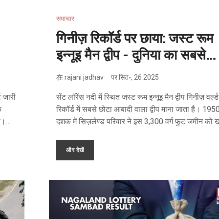
समाचार
गिनीज़ रिकॉर्ड पर छाया: जस्ट रूम
इन्नूइ मैन द्वीप - दुनिया का सबसे
छोटा आबादी वाला द्वीप
在
rajani jadhav
पर
सित॰, 26 2025
ट जारी
सेंट लॉरेंस नदी में स्थित जस्ट रूम इन्नूइ मैन द्वीप गिनीज़ वर्ल्ड
क
रिकॉर्ड में सबसे छोटा आबादी वाला द्वीप माना जाता है। 195
ा।
दशक में सिज़लेण्ड परिवार ने इस 3,300 वर्ग फुट जमीन को 
ें
और एक घर तथा पेड़ लगाकर इसे रहने योग्य बनाया। अब यह
सच्चा टॉपिया टुज़ेंड आइलैंड्स के बीच पर्यटकों की आकर्षण 
और देखें
चुका है, लेकिन बाढ़ और नावों की लहरें हमेशा खतरा बनती हैं