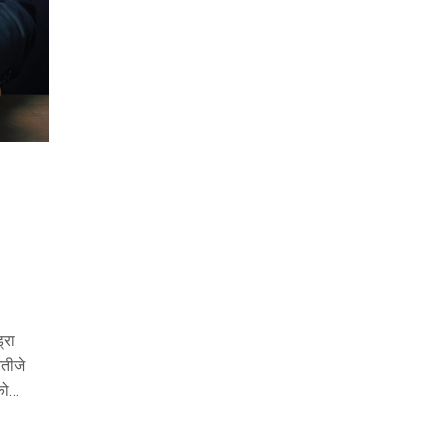
्रा
तीजे
को