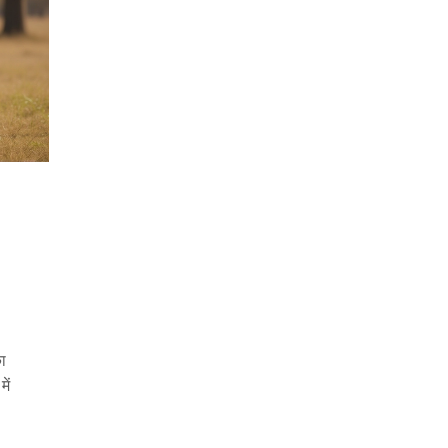
का
ें