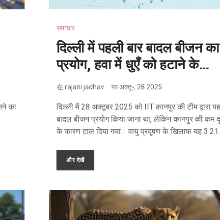
समाचार
दिल्ली में पहली बार बादल बीजन का
प्रयोग, हवा में धुएँ को हटाने के
लिए आज बरसाए जाएंगे कृत्रिम
在
rajani jadhav
पर
अक्तू॰, 28 2025
बारिश
नने का
दिल्ली में 28 अक्टूबर 2025 को IIT कानपुर की टीम द्वारा प
बादल बीजन प्रयोग किया जाना था, लेकिन कानपुर की कम दृ
के कारण टाल दिया गया। वायु प्रदूषण के खिलाफ यह 3.21
करोड़ रुपये का प्रयास वैज्ञानिकों के बीच विवाद में है।
और देखें