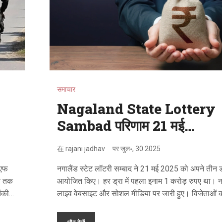
समाचार
Nagaland State Lottery
Sambad परिणाम 21 मई
2025: 1 बजे, 6 बजे, 8 बजे के
在
rajani jadhav
पर
जुल॰, 30 2025
सारे ड्रॉ का ताज़ा अपडेट
ीएफ
नगालैंड स्टेट लॉटरी सम्बाद ने 21 मई 2025 को अपने तीन ड
ब तक
आयोजित किए। हर ड्रा में पहला इनाम 1 करोड़ रुपए था। न
ंकी
लाइव वेबसाइट और सोशल मीडिया पर जारी हुए। विजेताओं 
सर्च
अधिकृत विक्रेताओं से टिकट सत्यापित कराना जरूरी था।