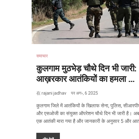
समाचार
कुलगाम मुठभेड़ चौथे दिन भी जारी:
आख़रकार आतंकियों का हमला कब
रुकेगा?
在
rajani jadhav
पर
अग॰, 6 2025
कुलगाम जिले में आतंकियों के खिलाफ सेना, पुलिस, सीआरप
और एसओजी का संयुक्त ऑपरेशन चौथे दिन भी जारी है। अ
एक आतंकी मारा गया है और जानकारी के अनुसार 5 और आत
फंसे हो सकते हैं। इस इलाके में लगातार भारी गोलीबारी और 
ऑपरेशन चल रहे हैं, जो इलाके में बड़ी सतर्कता का संकेत है।