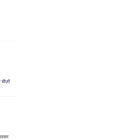
चीज़ों
 अवसर