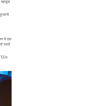
्य महसूस
फुज़ानो
षण में एक
ं स्तरों
क TEDx