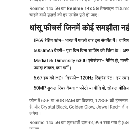
Realme 14x 5G का
Realme 14x 5G
टैगलाइन #Dumdaar
चाहने वाले यूज़र्स की हर उम्मीद पूरी हो जाए।
धांसू फीचर्स जिनमें कोई समझौता नही
IP69 रेटिंग फोन– भारत में पहली बार इस सेगमेंट में। बार
6000mAh बैटरी– पूरा दिन बिना चार्जिंग की चिंता के। अगर
MediaTek Dimensity 6300 प्रोसेसर– गेमिंग हो, मल्टीटा
ज्यादा ताकत, कम गर्मी।
6.67 इंच की HD+ डिस्प्ले– 120Hz रिफ्रेश रेट। हर स्वाइप
50MP डुअल रियर कैमरा– फोटो या वीडियो, सोशल मीडिया पो
फोन में 6GB या 8GB RAM का विकल्प, 128GB की इंटरनल स्टोर
है, और Crystal Black, Golden Glow, Jewel Red– तीन शान
लगेगा।
Realme 14x 5G का शुरुआती दाम ₹14,999 रखा गया है (6GB+
जाएगा।