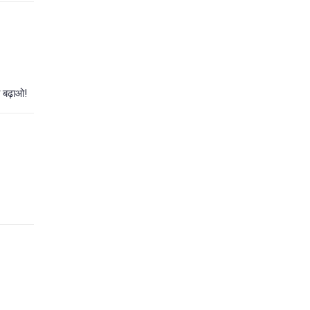
त बढ़ाओ!