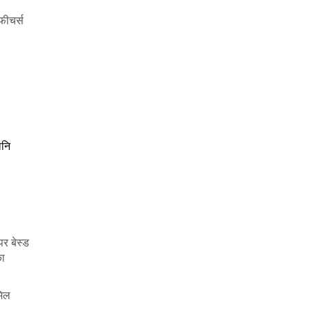
फीचर्स
ानि
र बेस्ड
का
मिल