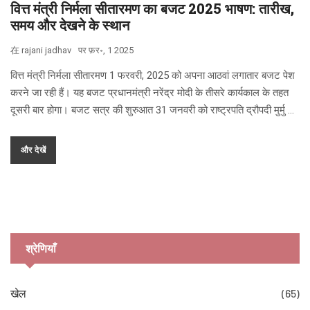
वित्त मंत्री निर्मला सीतारमण का बजट 2025 भाषण: तारीख,
समय और देखने के स्थान
在
rajani jadhav
पर
फ़र॰, 1 2025
वित्त मंत्री निर्मला सीतारमण 1 फरवरी, 2025 को अपना आठवां लगातार बजट पेश
करने जा रही हैं। यह बजट प्रधानमंत्री नरेंद्र मोदी के तीसरे कार्यकाल के तहत
दूसरी बार होगा। बजट सत्र की शुरुआत 31 जनवरी को राष्ट्रपति द्रौपदी मुर्मु के
संबोधन से हुई थी। बजट का लाइव प्रसारण विभिन्न प्लेटफार्मों पर किया जाएगा।
प्रधानमंत्री ने इसके माध्यम से गरीबों और मध्यम वर्ग के लिए विशेष प्रावधानों की
और देखें
ओर संकेत किया है।
श्रेणियाँ
खेल
(65)