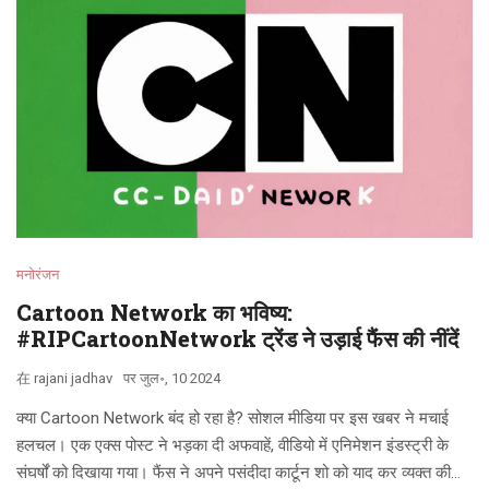
मनोरंजन
Cartoon Network का भविष्य:
#RIPCartoonNetwork ट्रेंड ने उड़ाई फैंस की नींदें
在
rajani jadhav
पर
जुल॰, 10 2024
क्या Cartoon Network बंद हो रहा है? सोशल मीडिया पर इस खबर ने मचाई
हलचल। एक एक्स पोस्ट ने भड़का दी अफवाहें, वीडियो में एनिमेशन इंडस्ट्री के
संघर्षों को दिखाया गया। फैंस ने अपने पसंदीदा कार्टून शो को याद कर व्यक्त की