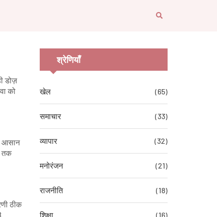
श्रेणियाँ
ी डोज़
दवा को
खेल
(65)
समाचार
(33)
व्यापार
(32)
लना आसान
न तक
मनोरंजन
(21)
राजनीति
(18)
ारणी ठीक
शिक्षा
(16)
3.