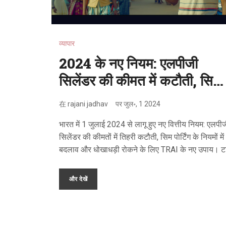
व्यापार
2024 के नए नियम: एलपीजी
सिलेंडर की कीमत में कटौती, सिम
पोर्ट प्रक्रिया में बदलाव और
在
rajani jadhav
पर
जुल॰, 1 2024
अधिक
भारत में 1 जुलाई 2024 से लागू हुए नए वित्तीय नियम: एलपी
सिलेंडर की कीमतों में तिहरी कटौती, सिम पोर्टिंग के नियमों में
बदलाव और धोखाधड़ी रोकने के लिए TRAI के नए उपाय। ट
वाणिज्यिक वाहन और हीरो मोटोकॉर्प दोपहिया वाहनों की की
बढ़ी। इन नियमों का आम आदमी पर क्या प्रभाव पड़ेगा, जान
और देखें
विस्तृत लेख में।