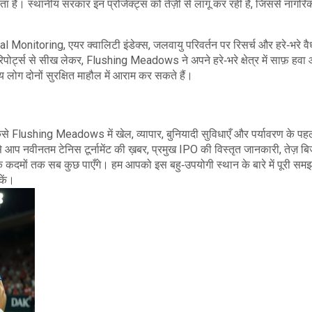
ा सकता है। स्थानीय सरकार इन प्रोजेक्ट्स को तेज़ी से लागू कर रही है, जिससे नागरिक
al Monitoring
,
एयर क्वालिटी इंडेक्स, जलवायु परिवर्तन पर रिसर्च और हरे‑भरे वै
रिपोर्ट्स से सीख लेकर, Flushing Meadows ने अपने हरे‑भरे क्षेत्र में साफ़ हव
लोग दोनों सुरक्षित माहौल में आराम कर सकते हैं।
 कैसे Flushing Meadows में खेल, व्यापार, बुनियादी सुविधाएँ और पर्यावरण के प
यम से आप नवीनतम टेनिस टूर्नामेंट की ख़बर, प्रमुख IPO की विस्तृत जानकारी, तेज़ ब
र के कदमों तक सब कुछ पाएँगे। हम आपको इस बहु‑उपयोगी स्थान के बारे में पूरी समझ द
कें।