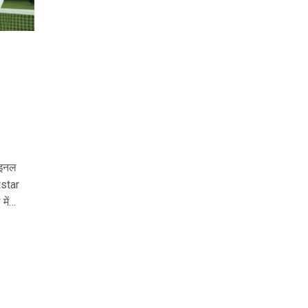
ाइनल
tstar
में