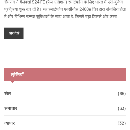
सैमसंग ने गैलेक्सी S24 FE (फैन एडिशन) स्मार्टफोन के लिए भारत में प्री-बुकिंग
प्रक्रिया शुरू कर दी है। यह स्मार्टफोन एक्सीनोस 2400e चिप द्वारा संचालित होता
है और विभिन्न उन्नत सुविधाओं के साथ आता है, जिसमें बड़ा डिस्प्ले और उच्च
क्षमता की बैटरी शामिल है। गैलेक्सी S24 FE 3 अक्टूबर से उपलब्ध होगा।
और देखें
श्रेणियाँ
खेल
(65)
समाचार
(33)
व्यापार
(32)