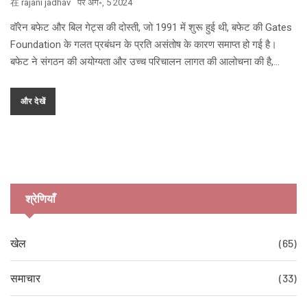
在
rajani jadhav
पर
अग॰, 5 2024
वॉरेन बफेट और बिल गेट्स की दोस्ती, जो 1991 में शुरू हुई थी, बफेट की Gates
Foundation के गलत प्रबंधन के प्रति असंतोष के कारण समाप्त हो गई है।
बफेट ने संगठन की अयोग्यता और उच्च परिचालन लागत की आलोचना की है,
जिसके चलते उन्होंने अब फैसला किया है कि उनकी शेष संपत्ति Gates
Foundation को नहीं दी जाएगी।
और देखें
श्रेणियाँ
खेल
(65)
समाचार
(33)