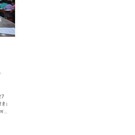
 27
ी है।
णाम और
 आवेदन