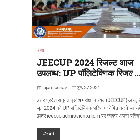
शिक्षा
JEECUP 2024 रिजल्ट आज
उपलब्ध: UP पॉलिटेक्निक रिजल्ट
और रैंक कार्ड यहाँ डाउनलोड करें
在
rajani jadhav
पर
जून, 27 2024
उत्तर प्रदेश संयुक्त प्रवेश परीक्षा परिषद (JEECUP) आज,
जून 2024 को UP पॉलिटेक्निक परिणाम घोषित करने जा रह
छात्र jeecup.admissions.nic.in पर जाकर अपना परि
स्कोरकार्ड डाउनलोड कर सकते हैं। परिणाम देखने के लिए
संख्या और जन्म तिथि की आवश्यकता होगी।
और देखें