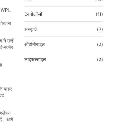
ै। WPL
टेक्नोलॉजी
(11)
े विकास
संस्कृति
(7)
ने उन्हें
ऑटोमोबाइल
(3)
ई‑स्कोर
लाइफस्टाइल
(3)
ेड
के बाहर
मदद
श्लेषण
 है। आगे