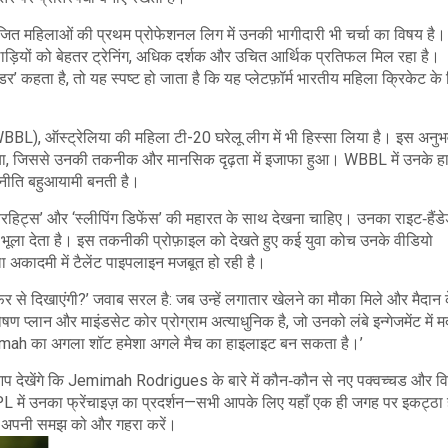
ोजित महिलाओं की प्रथम प्रोफेशनल लिग
में उनकी भागीदारी भी चर्चा का विषय ह
ाड़ियों को बेहतर ट्रेनिंग, अधिक दर्शक और उचित आर्थिक प्रतिफल मिल रहा है।
र’ कहता है, तो यह स्पष्ट हो जाता है कि यह प्लेटफ़ॉर्म भारतीय महिला क्रिकेट क
WBBL)
,
ऑस्ट्रेलिया की महिला टी-20 घरेलू लीग
में भी हिस्सा लिया है। इस अनुभव 
या, जिससे उनकी तकनीक और मानसिक दृढ़ता में इजाफा हुआ। WBBL में उनके हा
णनीति बहुआयामी बनती है।
ावरहिट्स’ और ‘स्लीपिंग डिफेंस’ की महारत के साथ देखना चाहिए। उनका राइट‑हैंड
भूला देता है। इस तकनीकी प्रोफ़ाइल को देखते हुए कई युवा कोच उनके वीडियो
 अकादमी में टैलेंट पाइपलाइन मजबूत हो रही है।
र से दिखाएंगी?’ जवाब सरल है: जब उन्हें लगातार खेलने का मौका मिले और मैदान 
ण प्लान और माइंडसेट कोर प्रोग्राम अत्याधुनिक है, जो उनको लंबे इन्गेजमेंट में 
mimah का अगला शॉट हमेशा अगले मैच का हाइलाइट बन सकता है।’
, आप देखेंगे कि Jemimah Rodrigues के बारे में कौन‑कौन से नए पक्वच्चड और वि
 WPL में उनका फ्रेंचाइज़ का प्रदर्शन—सभी आपके लिए यहाँ एक ही जगह पर इकट्ठा
में अपनी समझ को और गहरा करें।