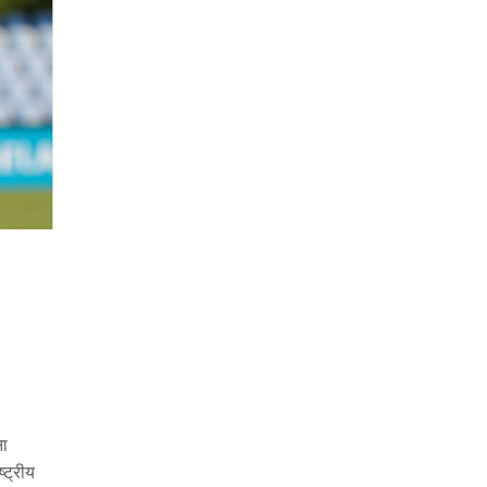
ा
्ट्रीय