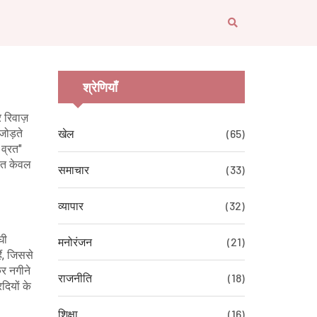
श्रेणियाँ
 रिवाज़
जोड़ते
खेल
(65)
 व्रत"
रत केवल
समाचार
(33)
व्यापार
(32)
घी
मनोरंजन
(21)
ं
, जिससे
र नगीने
राजनीति
(18)
दियों के
शिक्षा
(16)