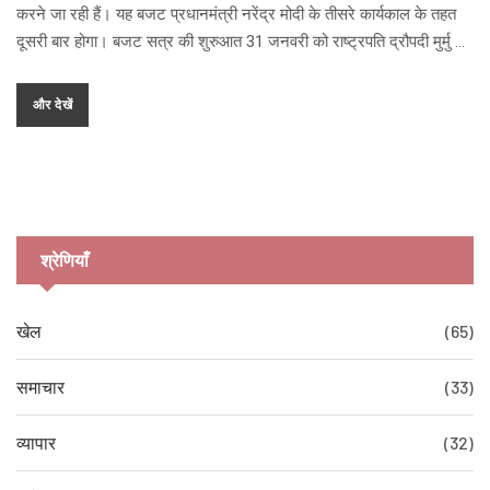
करने जा रही हैं। यह बजट प्रधानमंत्री नरेंद्र मोदी के तीसरे कार्यकाल के तहत
दूसरी बार होगा। बजट सत्र की शुरुआत 31 जनवरी को राष्ट्रपति द्रौपदी मुर्मु के
संबोधन से हुई थी। बजट का लाइव प्रसारण विभिन्न प्लेटफार्मों पर किया जाएगा।
प्रधानमंत्री ने इसके माध्यम से गरीबों और मध्यम वर्ग के लिए विशेष प्रावधानों की
और देखें
ओर संकेत किया है।
श्रेणियाँ
खेल
(65)
समाचार
(33)
व्यापार
(32)