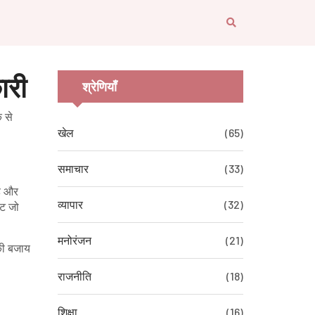
ारी
श्रेणियाँ
 से
खेल
(65)
समाचार
(33)
है और
व्यापार
(32)
ंट जो
मनोरंजन
(21)
 की बजाय
राजनीति
(18)
शिक्षा
(16)