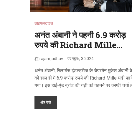
लाइफस्टाइल
अनंत अंबानी ने पहनी 6.9 करोड़
रुपये की Richard Mille
घड़ी, चर्चा में आए
在
rajani jadhav
पर
जुल॰, 3 2024
अनंत अंबानी, रिलायंस इंडस्ट्रीज के चेयरमैन मुकेश अंबानी के 
को हाल ही में 6.9 करोड़ रुपये की Richard Mille घड़ी पहन
गया। इस हाई-एंड ब्रांड की घड़ी को पहनने पर काफी चर्चा ह
है, जिससे अंबानी परिवार की संपन्नता और उनकी शानदार
जीवनशैली की झलक मिलती है।
और देखें