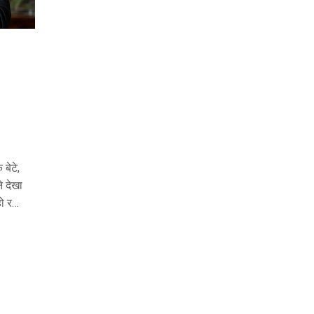
बेटे,
े देखा
ो रही