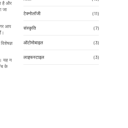
ा है और
ा जा
टेक्नोलॉजी
(11)
 अगर आप
संस्कृति
(7)
ैं।
ऑटोमोबाइल
(3)
विशेषज्ञ
लाइफस्टाइल
(3)
ै। यह न
ॉच के