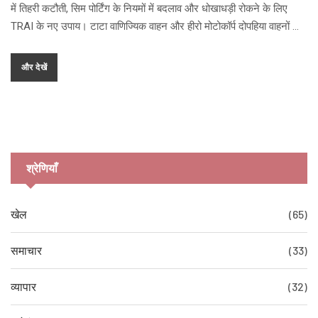
में तिहरी कटौती, सिम पोर्टिंग के नियमों में बदलाव और धोखाधड़ी रोकने के लिए
TRAI के नए उपाय। टाटा वाणिज्यिक वाहन और हीरो मोटोकॉर्प दोपहिया वाहनों की
कीमत भी बढ़ी। इन नियमों का आम आदमी पर क्या प्रभाव पड़ेगा, जानिए इस विस्तृत
लेख में।
और देखें
श्रेणियाँ
खेल
(65)
समाचार
(33)
व्यापार
(32)