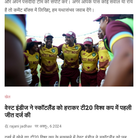
और अपने पसंदीदा टीम को सपोर्ट करें। अगर आपके पास कोई सवाल या राय
है तो कमेंट बॉक्स में लिखिए, हम यथासंभव जवाब देंगे।
खेल
वेस्ट इंडीज ने स्कॉटलैंड को हराकर टी20 विश्व कप में पहली
जीत दर्ज की
在
rajani jadhav
पर
अक्तू॰, 6 2024
दुबई में खेले गए टी20 विश्व कप के मुकाबले में वेस्ट इंडीज ने स्कॉटलैंड को छह