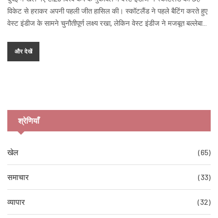
विकेट से हराकर अपनी पहली जीत हासिल की। स्कॉटलैंड ने पहले बैटिंग करते हुए
वेस्ट इंडीज के सामने चुनौतीपूर्ण लक्ष्य रखा, लेकिन वेस्ट इंडीज ने मजबूत बल्लेबाजी
और गेंदबाजी के दम पर यह मैच 50 गेंद शेष रहते हुए जीत लिया। इस जीत के बाद
कप्तान हेली मैथ्यूज ने टीम के प्रदर्शन की सराहना की।
और देखें
श्रेणियाँ
खेल
(65)
समाचार
(33)
व्यापार
(32)