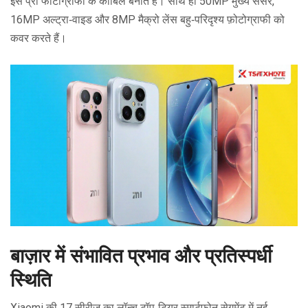
इसे प्रो फोटोग्राफी के काबिल बनाते हैं। साथ ही 50MP मुख्य सेंसर,
16MP अल्ट्रा‑वाइड और 8MP मैक्रो लेंस बहु‑परिदृश्य फ़ोटोग्राफी को
कवर करते हैं।
बाज़ार में संभावित प्रभाव और प्रतिस्पर्धी
स्थिति
Xiaomi की 17 सीरीज़ का लॉन्च टॉप‑टियर स्मार्टफ़ोन सेगमेंट में नई