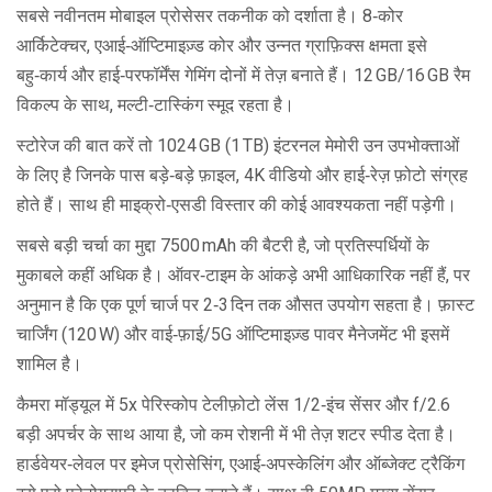
सबसे नवीनतम मोबाइल प्रोसेसर तकनीक को दर्शाता है। 8‑कोर
आर्किटेक्चर, एआई‑ऑप्टिमाइज़्ड कोर और उन्नत ग्राफ़िक्स क्षमता इसे
बहु‑कार्य और हाई‑परफॉर्मेंस गेमिंग दोनों में तेज़ बनाते हैं। 12 GB/16 GB रैम
विकल्प के साथ, मल्टी‑टास्किंग स्मूद रहता है।
स्टोरेज की बात करें तो 1024 GB (1 TB) इंटरनल मेमोरी उन उपभोक्ताओं
के लिए है जिनके पास बड़े‑बड़े फ़ाइल, 4K वीडियो और हाई‑रेज़ फ़ोटो संग्रह
होते हैं। साथ ही माइक्रो‑एसडी विस्तार की कोई आवश्यकता नहीं पड़ेगी।
सबसे बड़ी चर्चा का मुद्दा 7500 mAh की बैटरी है, जो प्रतिस्पर्धियों के
मुकाबले कहीं अधिक है। ऑवर‑टाइम के आंकड़े अभी आधिकारिक नहीं हैं, पर
अनुमान है कि एक पूर्ण चार्ज पर 2‑3 दिन तक औसत उपयोग सहता है। फ़ास्ट
चार्जिंग (120 W) और वाई‑फ़ाई/5G ऑप्टिमाइज़्ड पावर मैनेजमेंट भी इसमें
शामिल है।
कैमरा मॉड्यूल में 5x पेरिस्कोप टेलीफ़ोटो लेंस 1/2‑इंच सेंसर और f/2.6
बड़ी अपर्चर के साथ आया है, जो कम रोशनी में भी तेज़ शटर स्पीड देता है।
हार्डवेयर‑लेवल पर इमेज प्रोसेसिंग, एआई‑अपस्केलिंग और ऑब्जेक्ट ट्रैकिंग