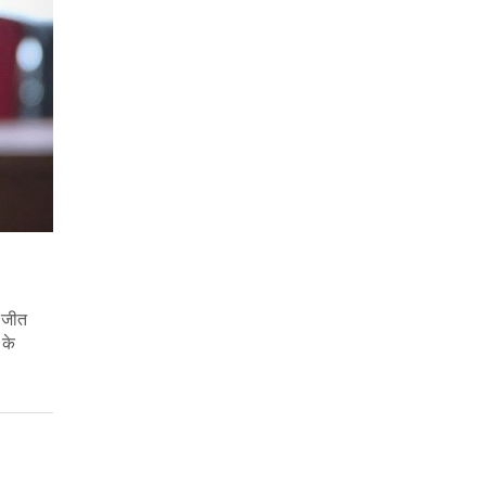
ह जीत
 के