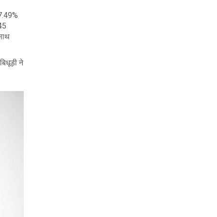
47.49%
345
 साथ
िधूड़ी ने