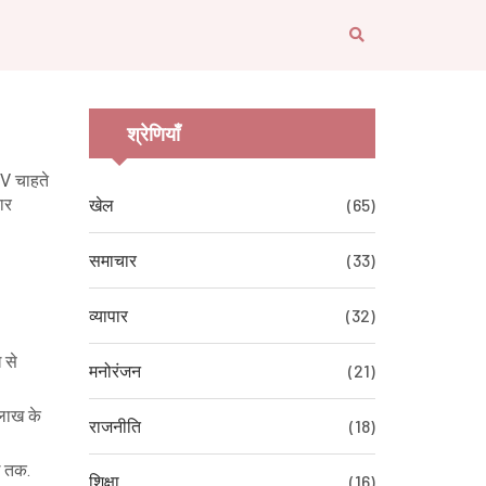
श्रेणियाँ
UV चाहते
ार
खेल
(65)
समाचार
(33)
व्यापार
(32)
 से
मनोरंजन
(21)
 लाख के
राजनीति
(18)
ख तक.
शिक्षा
(16)