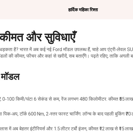
हार्दिक महिका रिश्ता
 कीमत और सुविधाएँ
धड़कता है? भारत में अब कई नई Ford मॉडल उपलब्ध हैं, चाहे आप एंट्री‑लेवल S
मॉडलों की कीमत, फीचर और कहां से खरीदें, सब बताएँगे। पढ़ते रहिए, ताकि अगली ब
d मॉडल
, 0‑100 किमी/घंटा 6 सेकंड से कम, रेंज लगभग 480 किलोमीटर. कीमत ₹55 लाख
ा पिक‑अप, टॉर्क 600 Nm, 2‑स्तर फास्ट चार्जिंग. लॉन्च के बाद पहली बुकिंग ₹70
ास में अब बेहतर इंटीरियर्स और 1.5 लीटर टर्बो इंजन, कीमत ₹12 लाख से ₹15 ला