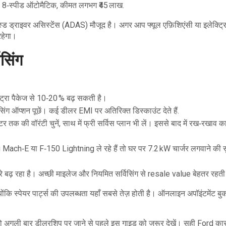
, 8‑स्पीड ऑटोमैटिक, कीमत लगभग ₹45 लाख.
वांस्ड ड्राइवर असिस्टेंस (ADAS) मौजूद है। अगर आप फ्यूल एफ़िशिएंसी या इलेक्ट्र
रहेगा।
सिंग
स्ट्रा पैकेज से 10‑20 % बढ़ सकती है।
िंग ऑप्शन पूछें। कई डीलर EMI पर अतिरिक्त डिस्काउंट देते हैं.
क की वॉरंटी चुनें, साथ में फ्री सर्विस प्लान भी लें। इससे बाद में रख‑रखाव का
ch‑E या F‑150 Lightning ले रहे हैं तो घर पर 7.2 kW चार्जर लगवाने की स
धीरे बढ़ रहा है। अच्छी माइलेज और नियमित सर्विसिंग से resale value बेहतर रहती 
ोंकि स्पेयर पार्ट्स की उपलब्धता यहाँ सबसे तेज़ होती है। ऑनलाइन अपॉइंटमेंट ब
 अगली बार डीलरशिप पर जाने से पहले इस गाइड को जरूर देखें। सही Ford कार च