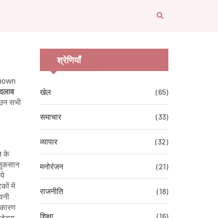
श्रेणियाँ
known
बदलाव
खेल
(65)
ज उन सभी
समाचार
(33)
व्यापार
(32)
न के
 नुकसान
मनोरंजन
(21)
ये
ों में
राजनीति
(18)
ावनी
े कारण
शिक्षा
(16)