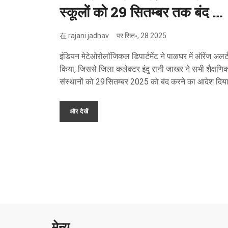
स्कूलों को 29 सितम्बर तक बंद –
इम्ड ने जारी किया ऑरेंज अलर्ट
在
rajani jadhav
पर
सित॰, 28 2025
इंडियन मेटेओरोलॉजिकल डिपार्टमेंट ने पाळघर में ऑरेंज अलर्
किया, जिससे जिला कलेक्टर इंदु रानी जाखर ने सभी शैक्षणि
संस्थानों को 29 सितम्बर 2025 को बंद करने का आदेश दिय
छात्र छुट्टी पर, परंतु शिक्षक‑स्टाफ को आपातकालीन कार्यों म
सहयोग के लिए उपस्थित रहने की सूचना दी गई।
और देखें
मेन्यू