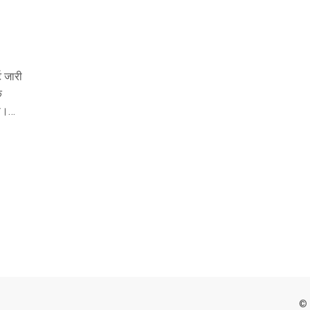
ट जारी
क
ा।
ें
© 