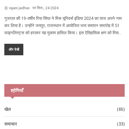
在
rajani jadhav
पर
सित॰, 24 2024
गुजरात की 19-वर्षीय रिया सिंघा ने मिस यूनिवर्स इंडिया 2024 का ताज अपने नाम
कर लिया है। उन्होंने जयपुर, राजस्थान में आयोजित भव्य समापन समारोह में 51
फाइनलिस्ट्स को हराकर यह मुकाम हासिल किया। इस ऐतिहासिक क्षण को मिस
यूनिवर्स इंडिया के आधिकारिक इंस्टाग्राम पेज पर Coldplay के गाने 'My
Universe' के साथ मनाया गया। अब रिया अंतर्राष्ट्रीय मंच पर भारत का
और देखें
प्रतिनिधित्व करेंगी।
श्रेणियाँ
खेल
(65)
समाचार
(33)