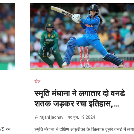
खेल
स्मृति मंधाना ने लगातार दो वनडे
शतक जड़कर रचा इतिहास,
मिताली राज की बराबरी की
在
rajani jadhav
पर
जून, 19 2024
5/5 रन
स्मृति मंधाना ने दक्षिण अफ्रीका के खिलाफ दूसरे वनडे में लग