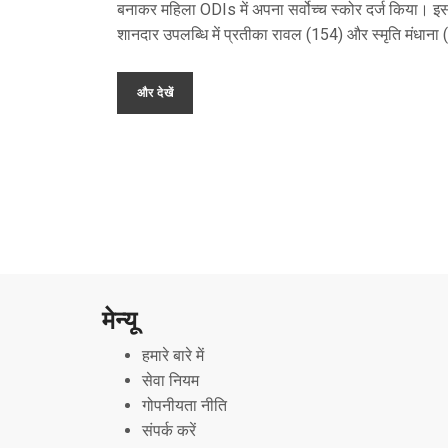
बनाकर महिला ODIs में अपना सर्वोच्च स्कोर दर्ज किया। इ
शानदार उपलब्धि में प्रतीका रावल (154) और स्मृति मंधाना
के शतकों का महत्वपूर्ण योगदान रहा। यह स्कोर सभी महिल
में चौथा सबसे बड़ा स्कोर है। टीम इंडिया न्यूज़ीलैंड और
और देखें
ऑस्ट्रेलिया के बाद 400 रनों का आँकड़ा पार करने वाली मात
तीसरी टीम बन गई।
मेन्यू
हमारे बारे में
सेवा नियम
गोपनीयता नीति
संपर्क करें