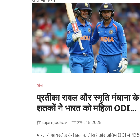
खेल
प्रतीका रावल और स्मृति मंधाना के
शतकों ने भारत को महिला ODIs
में 435 रन तक पहुंचाया
在
rajani jadhav
पर
जन॰, 15 2025
भारत ने आयरलैंड के खिलाफ तीसरे और अंतिम ODI में 43