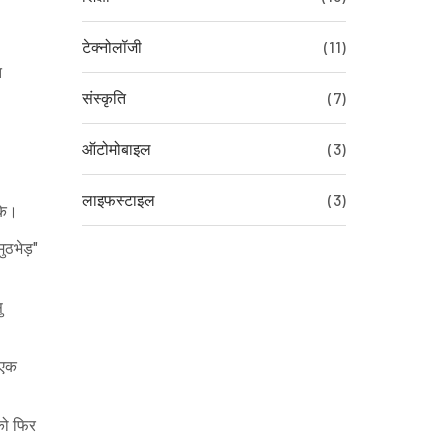
टेक्नोलॉजी
(11)
त
संस्कृति
(7)
ऑटोमोबाइल
(3)
लाइफस्टाइल
(3)
के।
ुठभेड़"
ु
 एक
को फिर