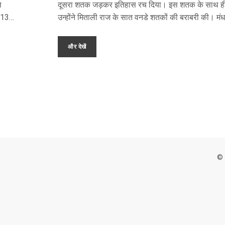
स
दूसरा शतक जड़कर इतिहास रच दिया। इस शतक के साथ ह
 (135)
उन्होंने मिताली राज के सात वनडे शतकों की बराबरी की। मंध
ा ODIs
की पारी ने भारतीय टीम को दक्षिण अफ्रीका के खिलाफ सबसे
स्कोर बनाने में मदद की।
और देखें
्र
© 