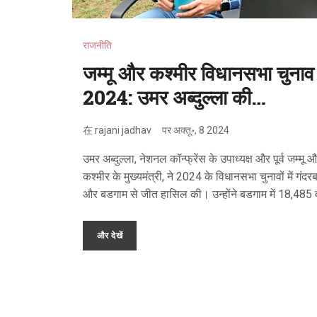
राजनीति
जम्मू और कश्मीर विधानसभा चुनाव
2024: उमर अब्दुल्ला की
ऐतिहासिक जीत
在
rajani jadhav
पर
अक्तू॰, 8 2024
उमर अब्दुल्ला, नेशनल कॉन्फ्रेंस के उपाध्यक्ष और पूर्व जम्मू 
कश्मीर के मुख्यमंत्री, ने 2024 के विधानसभा चुनावों में गंद
और बडगाम से जीत हासिल की। उन्होंने बडगाम में 18,485 व
और गंदरबल में 10,574 वोटों के अंतर से जीत दर्ज की। यह
नेशनल कॉन्फ्रेंस के लिए एक मजबूत राजनीतिक वातावरण क
और देखें
दर्शाती है।