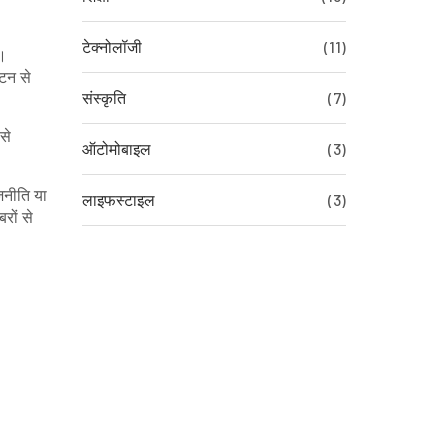
टेक्नोलॉजी
(11)
ै।
बटन से
संस्कृति
(7)
से
ऑटोमोबाइल
(3)
जनीति या
लाइफस्टाइल
(3)
रों से