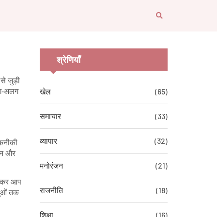
श्रेणियाँ
से जुड़ी
अलग‑अलग
खेल
(65)
समाचार
(33)
व्यापार
(32)
 तकनीकी
ेशन और
मनोरंजन
(21)
पढ़कर आप
राजनीति
(18)
लुओं तक
शिक्षा
(16)