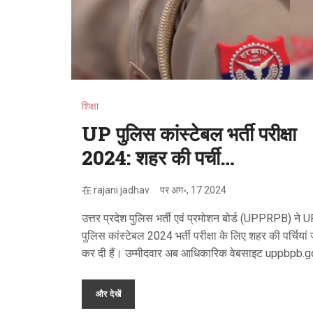
शिक्षा
UP पुलिस कांस्टेबल भर्ती परीक्षा
2024: शहर की पर्ची
uppbpb.gov.in पर जारी -
在
rajani jadhav
पर
अग॰, 17 2024
डाउनलोड करने का सीधा लिंक
उत्तर प्रदेश पुलिस भर्ती एवं प्रमोशन बोर्ड (UPPRPB) ने 
पुलिस कांस्टेबल 2024 भर्ती परीक्षा के लिए शहर की पर्चियां 
कर दी हैं। उम्मीदवार अब आधिकारिक वेबसाइट uppbpb.g
पर जाकर अपनी शहर की पर्चियां डाउनलोड कर सकते हैं। 
पर्चियों में परीक्षा केंद्र की जानकारी होती है जहां उम्मीदवार पर
और देखें
देंगे। परीक्षा शीघ्र ही आयोजित की जाएगी, इसलिए सभी उम्मी