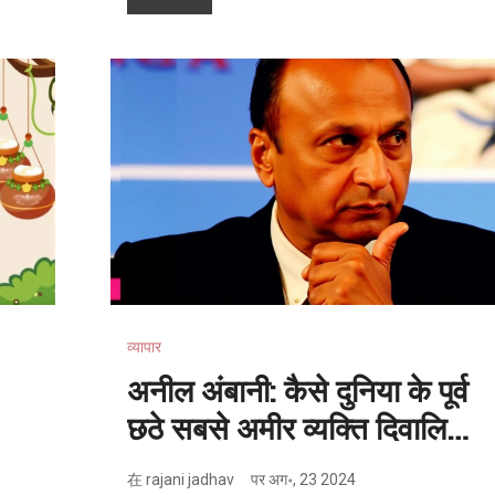
उबरने के बाद उनकी प्रदर्शन में स्थिरता एक मुद्दा हो सकता ह
व्यापार
अनील अंबानी: कैसे दुनिया के पूर्व
छठे सबसे अमीर व्यक्ति दिवालिया
बन गए
在
rajani jadhav
पर
अग॰, 23 2024