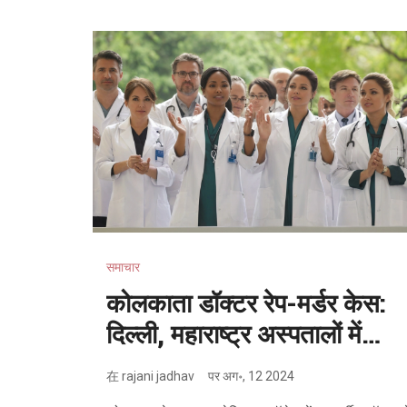
को समय पर अपनी पर्ची डाउनलोड कर लेनी चाहिए।
समाचार
कोलकाता डॉक्टर रेप-मर्डर केस:
दिल्ली, महाराष्ट्र अस्पतालों में
हड़ताल के चलते वैकल्पिक सेवाएं
在
rajani jadhav
पर
अग॰, 12 2024
ठप