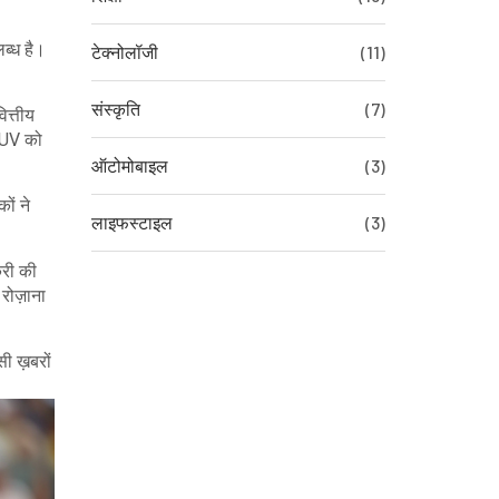
ब्ध है।
टेक्नोलॉजी
(11)
संस्कृति
(7)
ित्तीय
 SUV को
ऑटोमोबाइल
(3)
ों ने
लाइफस्टाइल
(3)
करी की
रोज़ाना
ी ख़बरों