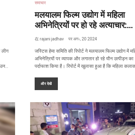
समाचार
मलयालम फिल्म उद्योग में महिला
अभिनेत्रियों पर हो रहे अत्याचार:
जस्टिस हेमा समिति की विस्फोटक
在
rajani jadhav
पर
अग॰, 20 2024
रिपोर्ट
ड लीग
जस्टिस हेमा समिति की रिपोर्ट ने मलयालम फिल्म उद्योग में म
अभिनेत्रियों पर व्यापक और लगातार हो रहे यौन उत्पीड़न का
ा उनकी
पर्दाफाश किया है। रिपोर्ट में खुलासा हुआ है कि महिला कलाक
सन
को काम शुरू करने से पहले ही अवांछित उत्पीड़न का सामना
पड़ता है। यह समिति 2019 में 2017 की अभिनेत्री हमले के
और देखें
कि वे
के बाद गठित की गई थी।