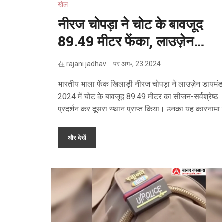
खेल
नीरज चोपड़ा ने चोट के बावजूद
89.49 मीटर फेंका, लाउज़ेन
डायमंड लीग 2024 में दूसरे स्थान
在
rajani jadhav
पर
अग॰, 23 2024
पर रहे
भारतीय भाला फेंक खिलाड़ी नीरज चोपड़ा ने लाउज़ेन डायमं
2024 में चोट के बावजूद 89.49 मीटर का सीजन-सर्वश्रेष्ठ
प्रदर्शन कर दूसरा स्थान प्राप्त किया। उनका यह कारनाम
सहनशीलता और प्रतिबद्धता को दर्शाता है। ग्रेनेडा के एंडर
पीटर्स ने 90.24 मीटर की फेंक के साथ पहला स्थान हासिल
और देखें
किया। चोपड़ा का यह प्रदर्शन विशेष रूप से महत्वपूर्ण है क्यों
चोट के बावजूद उच्च स्तर पर प्रदर्शन करने में सक्षम हैं।