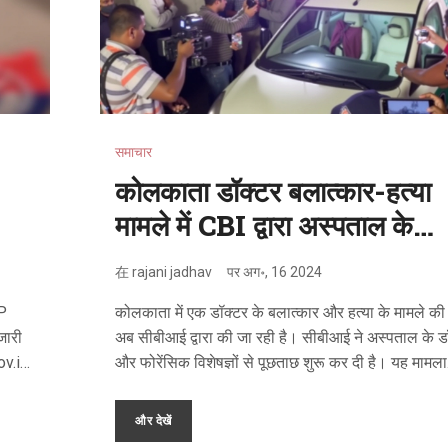
समाचार
कोलकाता डॉक्टर बलात्कार-हत्या
मामले में CBI द्वारा अस्पताल के
डॉक्टरों और फोरेंसिक विशेषज्ञों से
在
rajani jadhav
पर
अग॰, 16 2024
सख्ती से पूछताछ
UP
कोलकाता में एक डॉक्टर के बलात्कार और हत्या के मामले की
जारी
अब सीबीआई द्वारा की जा रही है। सीबीआई ने अस्पताल के डॉ
ov.in
और फोरेंसिक विशेषज्ञों से पूछताछ शुरू कर दी है। यह मामला
इन
देशभर में गहन ध्यान खींच चुका है और पैन-इंडिया विरोध प्रदर्
ीक्षा
के चलते कलकत्ता उच्च न्यायालय ने सीबीआई जांच का आदेश
और देखें
दवारों
है।