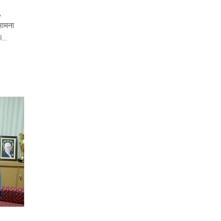
,
 सामना
ू
भूमिका