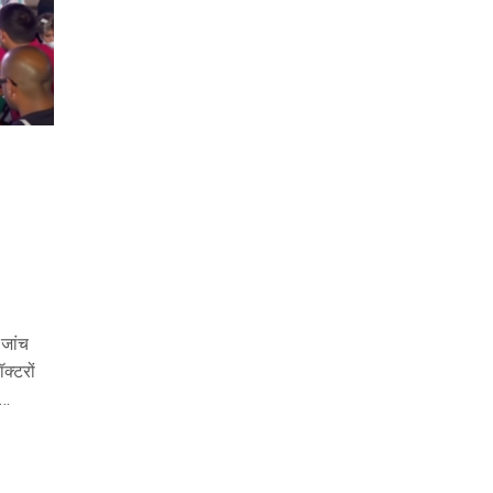
 जांच
क्टरों
शनों
 दिया