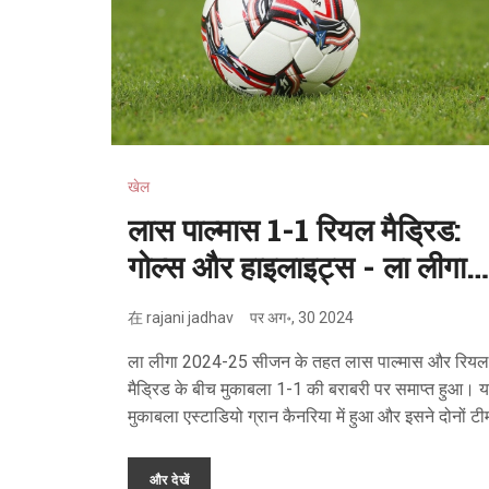
खेल
लास पाल्मास 1-1 रियल मैड्रिड:
गोल्स और हाइलाइट्स - ला लीगा
2024/25
在
rajani jadhav
पर
अग॰, 30 2024
ला लीगा 2024-25 सीजन के तहत लास पाल्मास और रियल
मैड्रिड के बीच मुकाबला 1-1 की बराबरी पर समाप्त हुआ। 
मुकाबला एस्टाडियो ग्रान कैनरिया में हुआ और इसने दोनों टीम
बीच कड़ी टक्कर को दर्शाया। मैच में प्रमुख क्षणों और खिलाड़
प्रदर्शन पर प्रकाश डाला गया।
और देखें