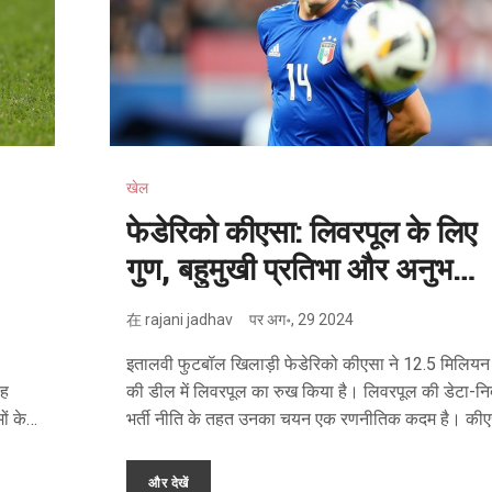
खेल
फेडेरिको कीएसा: लिवरपूल के लिए
गुण, बहुमुखी प्रतिभा और अनुभव
का पैकेज
在
rajani jadhav
पर
अग॰, 29 2024
इतालवी फुटबॉल खिलाड़ी फेडेरिको कीएसा ने 12.5 मिलियन
यह
की डील में लिवरपूल का रुख किया है। लिवरपूल की डेटा-निर्
ों के
भर्ती नीति के तहत उनका चयन एक रणनीतिक कदम है। की
ियों के
की बहुमुखी प्रतिभा और अनुभव के आधार पर उन्हें टीम के ल
महत्वपूर्ण खिलाड़ी माना जा रहा है। हालांकि, उनके ACL चोट
और देखें